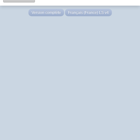
Version complète
Français (France) LS v4