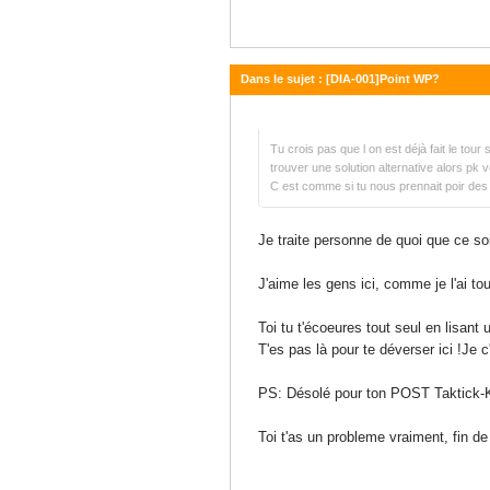
Dans le sujet : [DIA-001]Point WP?
07 janvier 2016 - 13:00
Tu crois pas que l on est déjà fait le tour
trouver une solution alternative alors pk v
C est comme si tu nous prennait poir des
Je traite personne de quoi que ce soi
J'aime les gens ici, comme je l'ai 
Toi tu t'écoeures tout seul en lisant
T'es pas là pour te déverser ici !Je c
PS: Désolé pour ton POST Taktick-Knif 
Toi t'as un probleme vraiment, fin de