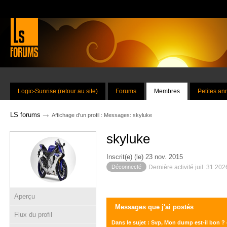
Logic-Sunrise (retour au site)
Forums
Membres
Petites a
→
LS forums
Affichage d'un profil : Messages: skyluke
skyluke
Inscrit(e) (le) 23 nov. 2015
Déconnecté
Dernière activité juil. 31 20
Aperçu
Messages que j'ai postés
Flux du profil
Dans le sujet : Svp, Mon dump est-il bon ? c