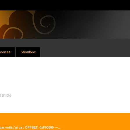
nnonces
Shoutbox
26 01:24
ar voilà j'ai ca : OFFSET: 0xF00800 ---...