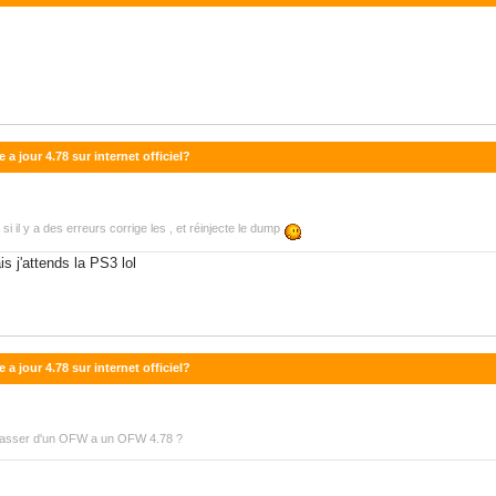
 jour 4.78 sur internet officiel?
i il y a des erreurs corrige les , et réinjecte le dump
s j'attends la PS3 lol
 jour 4.78 sur internet officiel?
t passer d'un OFW a un OFW 4.78 ?