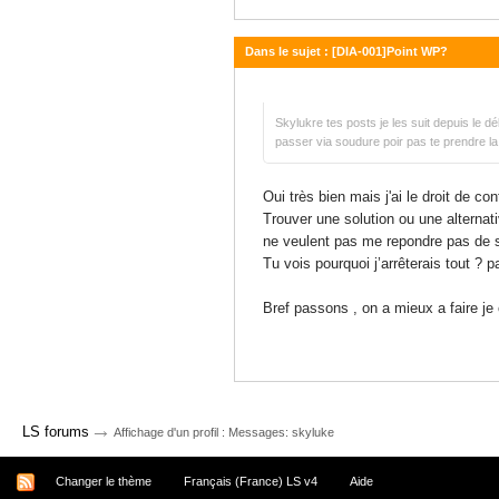
Dans le sujet : [DIA-001]Point WP?
06 janvier 2016 - 20:00
Skylukre tes posts je les suit depuis le d
passer via soudure poir pas te prendre la 
Oui très bien mais j'ai le droit de co
Trouver une solution ou une alternat
ne veulent pas me repondre pas de 
Tu vois pourquoi j’arrêterais tout ?
Bref passons , on a mieux a faire je
→
LS forums
Affichage d'un profil : Messages: skyluke
Changer le thème
Français (France) LS v4
Aide