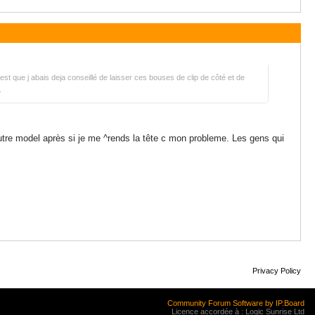
est que j abais deja conseillé de laisser ces bouses de clip de côté et de
.
autre model après si je me ^rends la tête c mon probleme. Les gens qui
Privacy Policy
Community Forum Software by IP.Board
Licence accordée à : Logic Sunrise Ltd