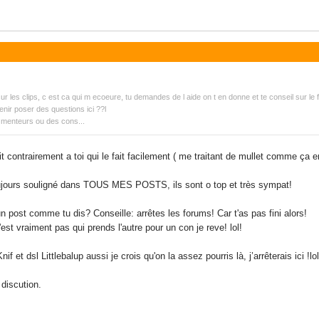
 sur les clips, c est ca qui m ecoeure, tu demandes de l aide on t en donne et te conseil sur le f
enir poser des questions ici ??l
 menteurs ou des cons...
t contrairement a toi qui le fait facilement ( me traitant de mullet comme ça e
toujours souligné dans TOUS MES POSTS, ils sont o top et très sympat!
 un post comme tu dis? Conseille: arrêtes les forums! Car t'as pas fini alors!
'est vraiment pas qui prends l'autre pour un con je reve! lol!
et dsl Littlebalup aussi je crois qu'on la assez pourris là, j’arrêterais ici !lol
 discution.