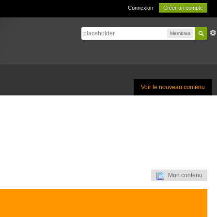
Connexion
Créer un compte
Membres
Voir le nouveau contenu
Mon contenu