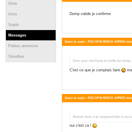
Aime
20 mars 2016 - 17:27
Dump valide je confirme
Amis
Sujets
Messages
Dans le sujet : PS3 OFW BRICK APRES mise a
Petites annonces
01 février 2016 - 19:03
Shoutbox
Donc pour moi Dump et vérifie ton dump , s
C'est ce que je comptais faire
mai
Dans le sujet : PS3 OFW BRICK APRES mise a
22 janvier 2016 - 21:40
Bonsoir donc si je comprend bien tu es
oui c'est ca !