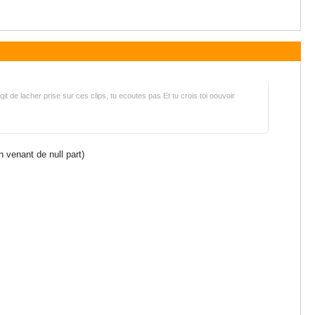
qit de lacher prise sur ces clips, tu ecoutes pas Et tu crois toi oouvoir
n venant de null part)