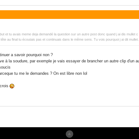
ébut et tu avais meme deja demandé la question sur un autre post donc quand j ai dis mullet c 
tête au final tu écoutais pas et continuais dans le même sens. Tu vois pourquoi j ai dit mullet.
ntinuer a savoir pourquoi non ?
ive à la soudure, par exemple je vais essayer de brancher un autre clip d'un 
soucis
 parceque tu me le demandes ? On est libre non lol
 crois