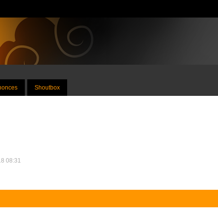
nnonces
Shoutbox
18 08:31