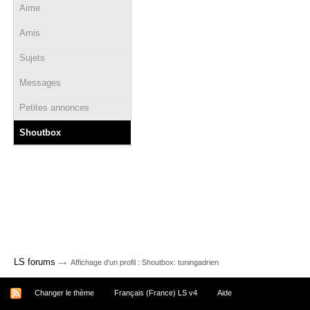
Aime
Amis
Sujets
Messages
Petites annonces
Shoutbox
→
LS forums
Affichage d'un profil : Shoutbox: tuningadrien
Changer le thème
Français (France) LS v4
Aide