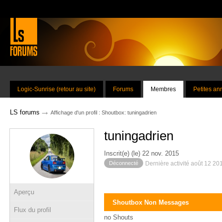
Logic-Sunrise (retour au site)
Forums
Membres
Petites a
→
LS forums
Affichage d'un profil : Shoutbox: tuningadrien
tuningadrien
Inscrit(e) (le) 22 nov. 2015
Déconnecté
Dernière activité août 12 20
Aperçu
Shoutbox Non Messages
Flux du profil
no Shouts