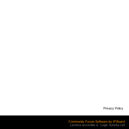
Privacy Policy
Community Forum Software by IP.Board
Licence accordée à : Logic Sunrise Ltd