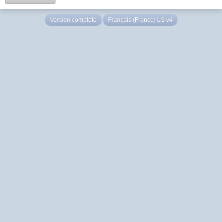
Version complète
Français (France) LS v4