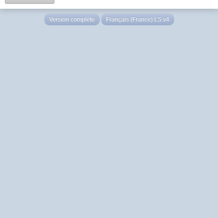
Version complète
Français (France) LS v4