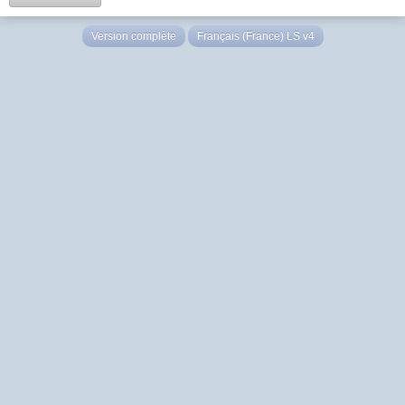
Version complète
Français (France) LS v4