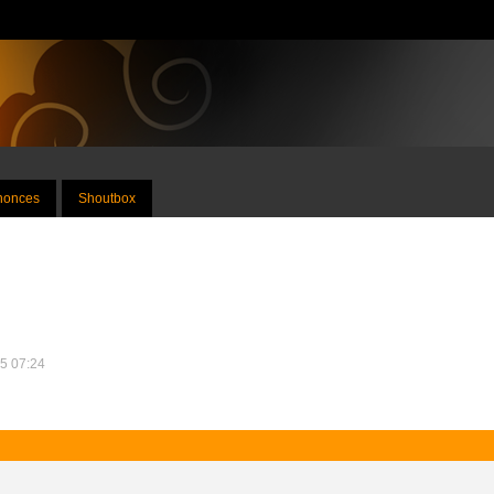
nnonces
Shoutbox
15 07:24