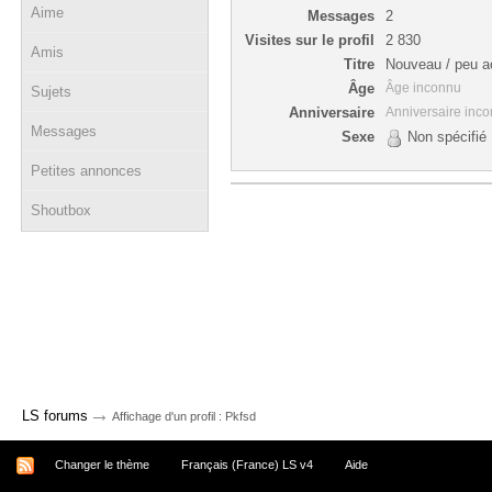
Aime
Messages
2
Visites sur le profil
2 830
Amis
Titre
Nouveau / peu ac
Âge
Âge inconnu
Sujets
Anniversaire
Anniversaire inc
Messages
Sexe
Non spécifié
Petites annonces
Shoutbox
→
LS forums
Affichage d'un profil : Pkfsd
Changer le thème
Français (France) LS v4
Aide