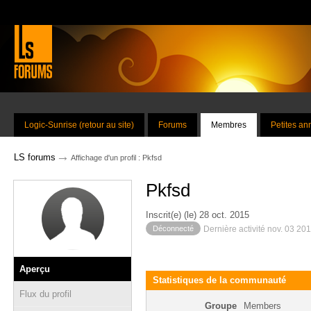
Logic-Sunrise (retour au site)
Forums
Membres
Petites a
→
LS forums
Affichage d'un profil : Pkfsd
Pkfsd
Inscrit(e) (le) 28 oct. 2015
Déconnecté
Dernière activité nov. 03 20
Aperçu
Statistiques de la communauté
Flux du profil
Groupe
Members