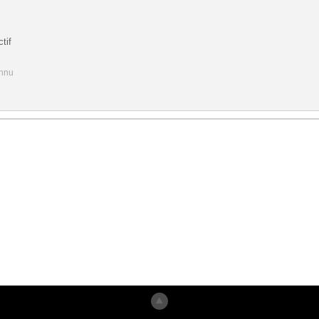
tif
onnu