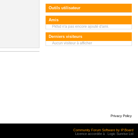
Outils utilisateur
Amis
Pkfsd n'a pas encore ajouté d'ami.
Derniers visiteurs
Aucun visiteur à afficher
Privacy Policy
Community Forum Software by IP.Board
Licence accordée à : Logic Sunrise Ltd