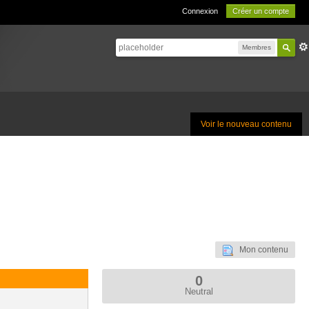
Connexion
Créer un compte
Membres
Voir le nouveau contenu
Mon contenu
0
Neutral