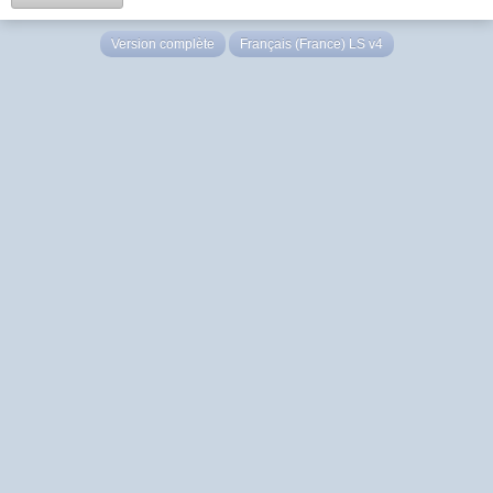
Version complète
Français (France) LS v4