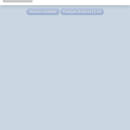
Version complète
Français (France) LS v4