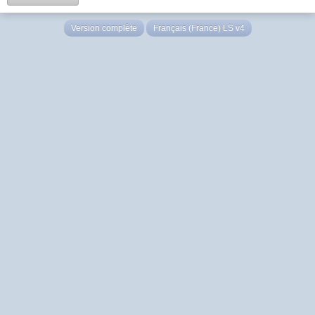
Version complète
Français (France) LS v4