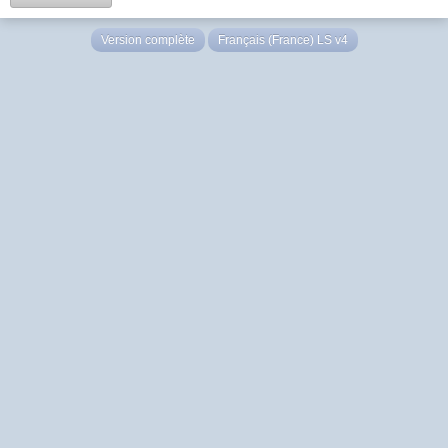
Version complète
Français (France) LS v4