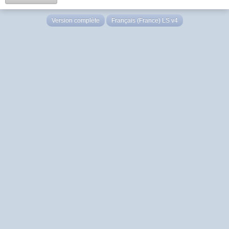
Version complète
Français (France) LS v4