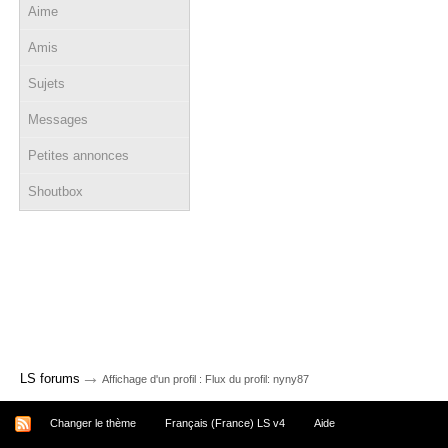
Aime
Amis
Sujets
Messages
Petites annonces
Shoutbox
→
LS forums
Affichage d'un profil : Flux du profil: nyny87
Changer le thème
Français (France) LS v4
Aide