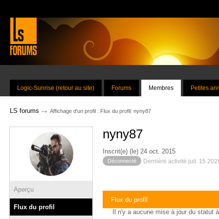
Logic-Sunrise (retour au site)
Forums
Membres
Petites a
→
LS forums
Affichage d'un profil : Flux du profil: nyny87
nyny87
Inscrit(e) (le) 24 oct. 2015
Déconnecté
Dernière activité juil. 15 20
Aperçu
Flux du profil
Flux du profil
Il n'y a aucune mise à jour du statut à