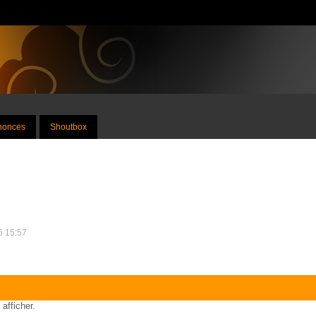
nnonces
Shoutbox
26 15:57
 afficher.