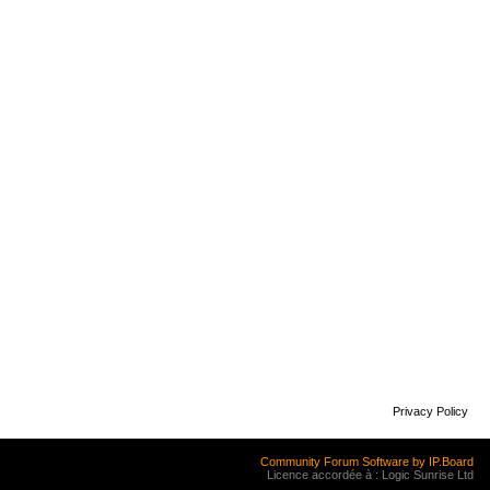
Privacy Policy
Community Forum Software by IP.Board
Licence accordée à : Logic Sunrise Ltd