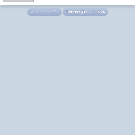
Version complète
Français (France) LS v4