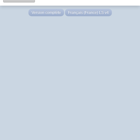
Version complète
Français (France) LS v4