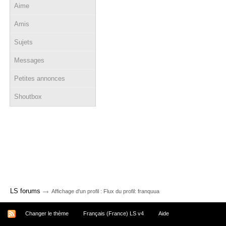
Aime
Amis
Sujets
Messages
Petites annonces
Shoutbox
→
LS forums
Affichage d'un profil : Flux du profil: franquua
Changer le thème
Français (France) LS v4
Aide