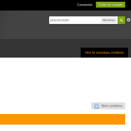
Connexion
Créer un compte
Membres
Voir le nouveau contenu
Mon contenu