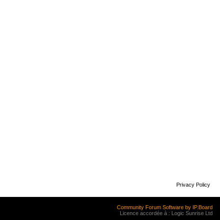
Privacy Policy
Community Forum Software by IP.Board
Licence accordée à : Logic Sunrise Ltd