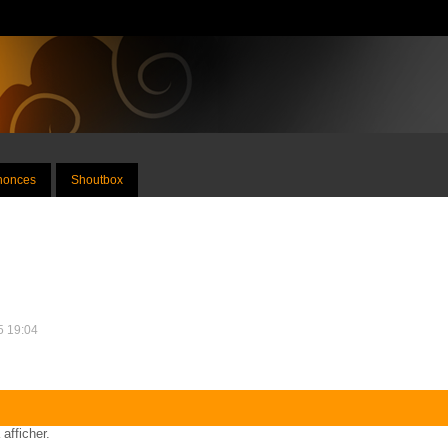
nnonces
Shoutbox
15 19:04
 afficher.