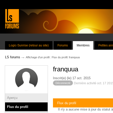
Logic-Sunrise (retour au site)
Forums
Membres
Petites a
→
LS forums
Affichage d'un profil : Flux du profil: franquua
franquua
Inscrit(e) (le) 17 oct. 2015
Déconnecté
Dernière activité oct. 17 20
Aperçu
Flux du profil
Flux du profil
Il n'y a aucune mise à jour du statut à