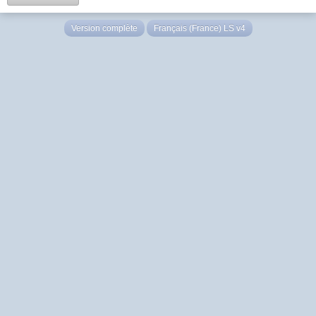
Version complète
Français (France) LS v4