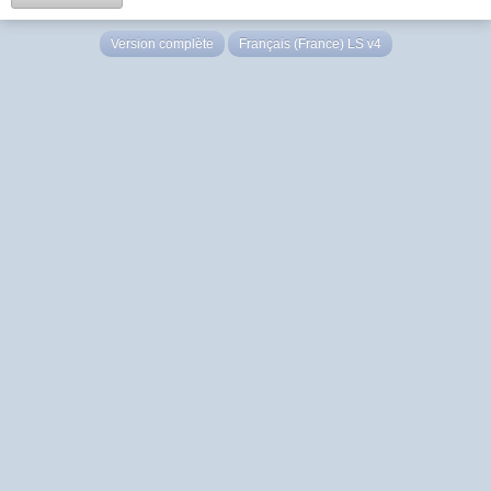
Version complète
Français (France) LS v4