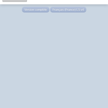
Version complète
Français (France) LS v4