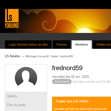
Logic-Sunrise (retour au site)
Forums
Membres
Petites a
→
LS forums
Affichage d'un profil : Sujets: frednord59
frednord59
Inscrit(e) (le) 02 oct. 2015
Déconnecté
Dernière activité avril 28 20
Aperçu
Sujets que j'ai initiés
Flux du profil
revente ps4 pro ou xbox one x pour ps5