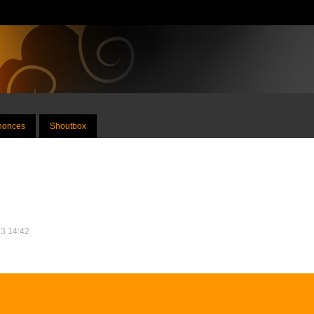
nnonces
Shoutbox
23 14:42