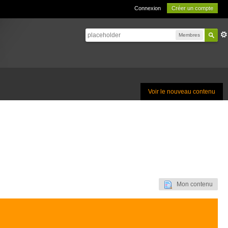
Connexion
Créer un compte
Membres
Voir le nouveau contenu
Mon contenu