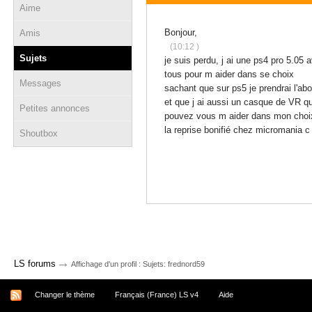
Aime
22 septembre 2020 - 10:01
Bonjour,
Amis
(10:12 )
Sujets
je suis perdu, j ai une ps4 pro 5.05 
tous pour m aider dans se choix
Messages
sachant que sur ps5 je prendrai l'abo
et que j ai aussi un casque de VR qu
Petites annonces
pouvez vous m aider dans mon choi
la reprise bonifié chez micromania 
Shoutbox
→
LS forums
Affichage d'un profil : Sujets: frednord59
Changer le thème
Français (France) LS v4
Aide