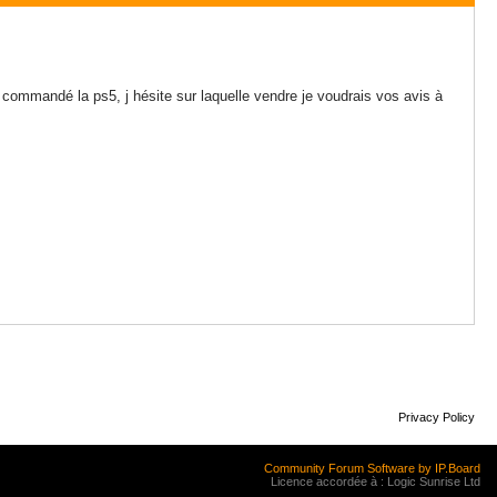
ai commandé la ps5, j hésite sur laquelle vendre je voudrais vos avis à
Privacy Policy
Community Forum Software by IP.Board
Licence accordée à : Logic Sunrise Ltd