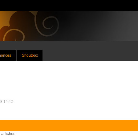
nnonces
Shoutbox
23 14:42
 afficher.