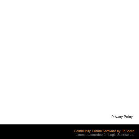
Privacy Policy
Community Forum Software by IP.Board
Licence accordée à : Logic Sunrise Ltd