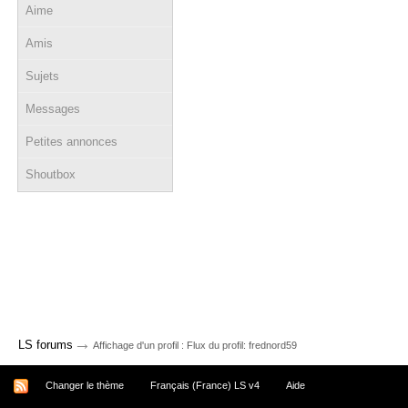
Aime
Amis
Sujets
Messages
Petites annonces
Shoutbox
→
LS forums
Affichage d'un profil : Flux du profil: frednord59
Changer le thème
Français (France) LS v4
Aide