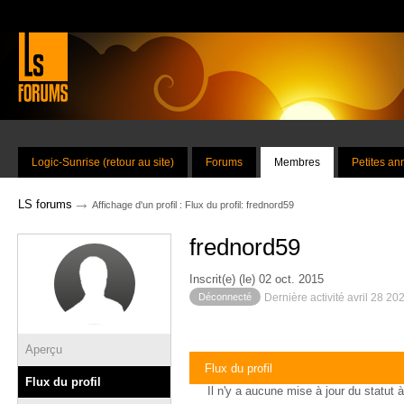
Logic-Sunrise (retour au site)
Forums
Membres
Petites a
→
LS forums
Affichage d'un profil : Flux du profil: frednord59
frednord59
Inscrit(e) (le) 02 oct. 2015
Déconnecté
Dernière activité avril 28 20
Aperçu
Flux du profil
Flux du profil
Il n'y a aucune mise à jour du statut à