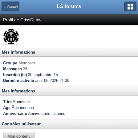
LS forums
← Accueil
Profil de CrissDLaw
Mes informations
Groupe
Members
Messages
26
Inscrit(e) (le)
30-septembre 15
Dernière activité
août 06 2026 21:39
Mes informations
Titre
Sunriseur
Âge
Âge inconnu
Anniversaire
Anniversaire inconnu
Contrôles utilisateur
Mon contenu