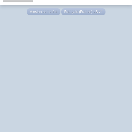
Version complète
Français (France) LS v4