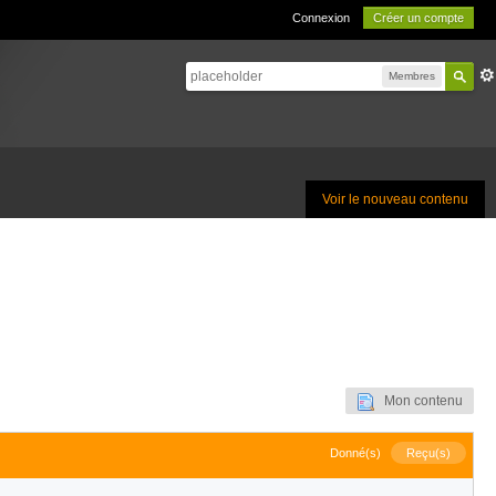
Connexion
Créer un compte
Membres
Voir le nouveau contenu
Mon contenu
Donné(s)
Reçu(s)