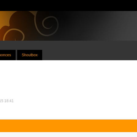
nnonces
Shoutbox
015 18:41