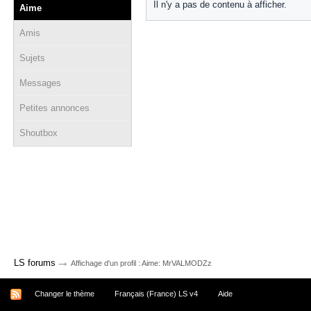
Il n'y a pas de contenu à afficher.
Aime
Amis
Sujets
Messages
Petites annonces
Shoutbox
→
LS forums
Affichage d'un profil : Aime: MrVALMODZz
Changer le thème
Français (France) LS v4
Aide