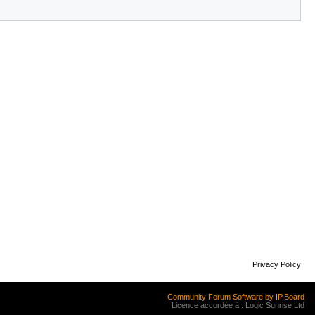
Privacy Policy
Community Forum Software by IP.Board
Licence accordée à : Logic Sunrise Ltd