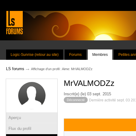
Logic-Sunrise (retour au site)
Forums
Membres
Petites a
→
LS forums
Affichage d'un profil : Aime: MrVALMODZz
MrVALMODZz
Inscrit(e) (le) 03 sept. 2015
Déconnecté
Dernière activité sept. 03 2
Aperçu
Flux du profil