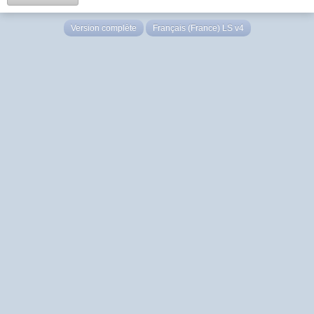
Version complète
Français (France) LS v4