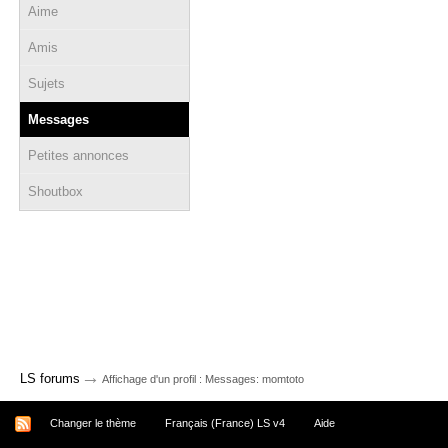
Aime
Amis
Sujets
Messages
Petites annonces
Shoutbox
→
LS forums
Affichage d'un profil : Messages: momtoto
Changer le thème
Français (France) LS v4
Aide