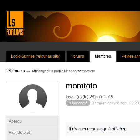
Logic-Sunrise (retour au site)
Forums
Membres
Petites a
→
LS forums
Affichage d'un profil : Messages: momtoto
momtoto
Inscrit(e) (le) 28 août 2015
Déconnecté
Dernière activité sept. 20 2
Aperçu
Il n'y aucun message à afficher.
Flux du profil