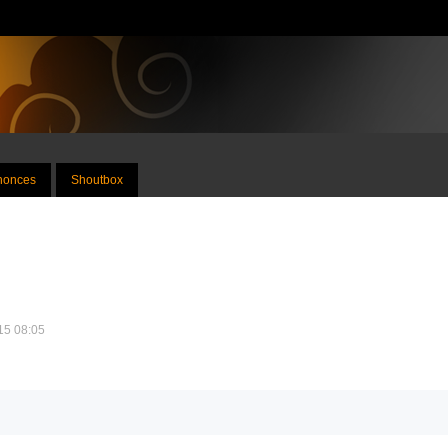
nnonces
Shoutbox
015 08:05