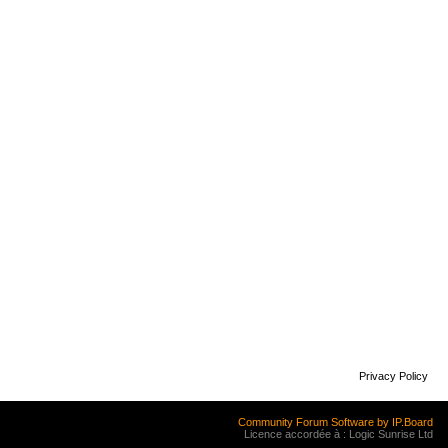
Privacy Policy
Community Forum Software by IP.Board
Licence accordée à : Logic Sunrise Ltd