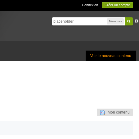
Connexion
Créer un compte
Membres
Voir le nouveau contenu
Mon contenu