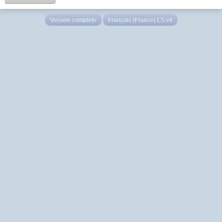
Version complète
Français (France) LS v4