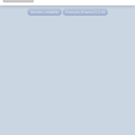
Version complète
Français (France) LS v4