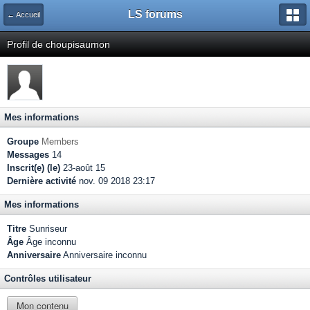
LS forums
← Accueil
Profil de choupisaumon
Mes informations
Groupe
Members
Messages
14
Inscrit(e) (le)
23-août 15
Dernière activité
nov. 09 2018 23:17
Mes informations
Titre
Sunriseur
Âge
Âge inconnu
Anniversaire
Anniversaire inconnu
Contrôles utilisateur
Mon contenu