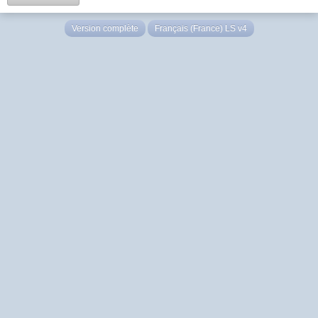
Version complète
Français (France) LS v4