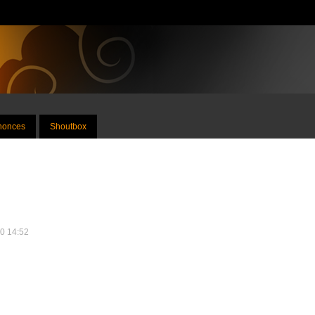
nnonces
Shoutbox
20 14:52