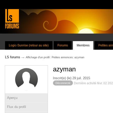
Logic-Sunrise (retour au site)
Forums
Membres
Petites a
→
LS forums
Affichage d'un profil : Petites annonces: azyman
azyman
Inscrit(e) (le) 29 juil. 2015
Déconnecté
Dernière activité févr. 02 20
Aperçu
Flux du profil