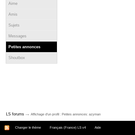
Aime
Amis
Sujets
Messages
Petites annonces
Shoutbox
→
LS forums
Affichage d'un profil : Petites annonces: azyman
Changer le thème
Français (France) LS v4
Aide