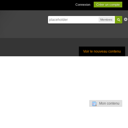
Connexion
Créer un compte
Membres
Voir le nouveau contenu
Mon contenu