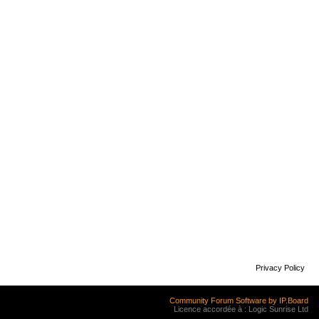
Privacy Policy
Community Forum Software by IP.Board
Licence accordée à : Logic Sunrise Ltd