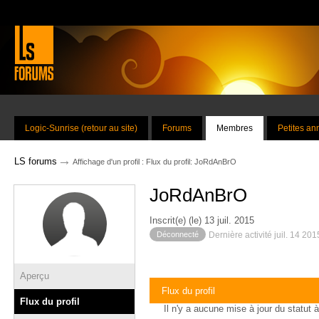
Logic-Sunrise (retour au site)
Forums
Membres
Petites a
→
LS forums
Affichage d'un profil : Flux du profil: JoRdAnBrO
JoRdAnBrO
Inscrit(e) (le) 13 juil. 2015
Déconnecté
Dernière activité juil. 14 20
Aperçu
Flux du profil
Flux du profil
Il n'y a aucune mise à jour du statut à