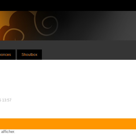
nnonces
Shoutbox
15 13:57
 afficher.