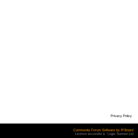
Privacy Policy
Community Forum Software by IP.Board
Licence accordée à : Logic Sunrise Ltd