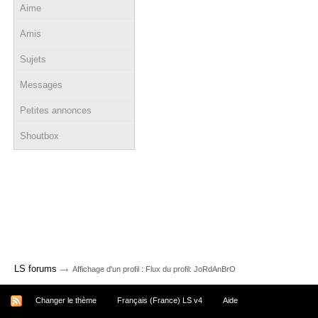
Aime
Amis
Sujets
Messages
Petites annonces
Shoutbox
→
LS forums
Affichage d'un profil : Flux du profil: JoRdAnBrO
Changer le thème
Français (France) LS v4
Aide