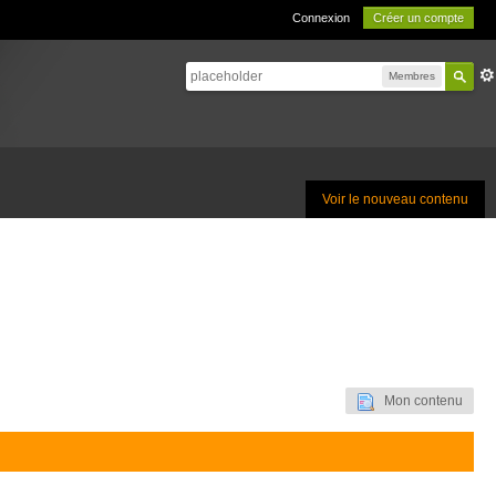
Connexion
Créer un compte
Membres
Voir le nouveau contenu
Mon contenu