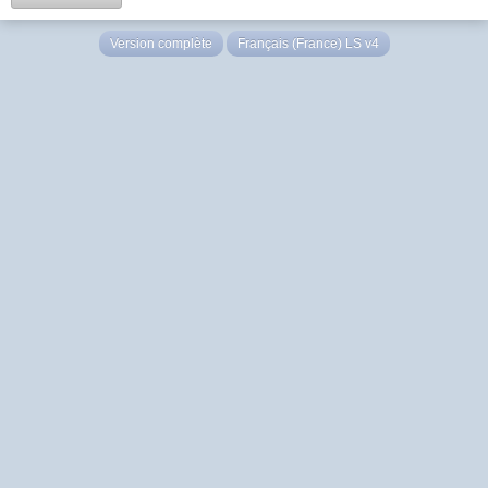
Version complète
Français (France) LS v4