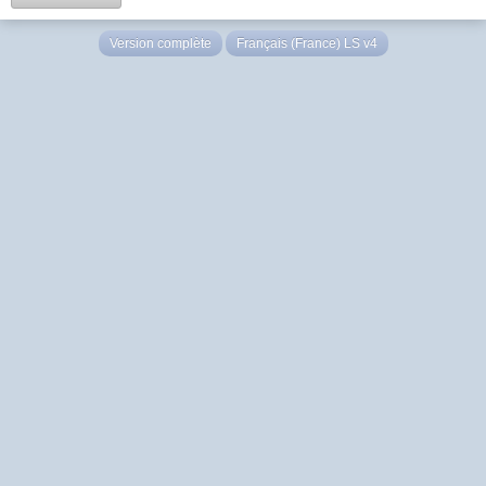
Version complète
Français (France) LS v4