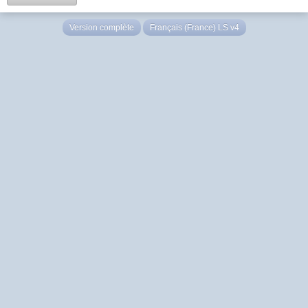
Version complète
Français (France) LS v4