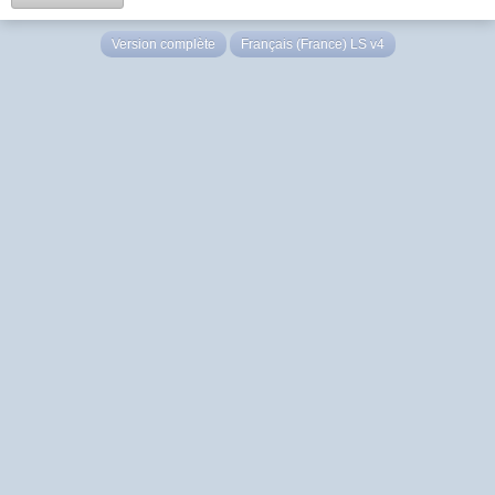
Version complète
Français (France) LS v4