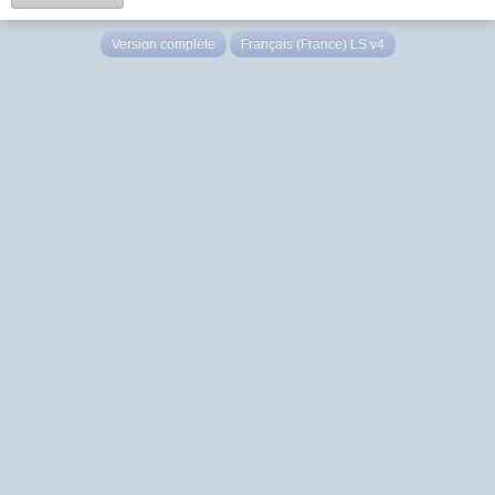
Version complète
Français (France) LS v4