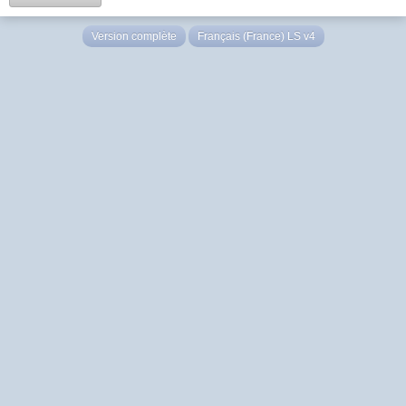
Version complète
Français (France) LS v4