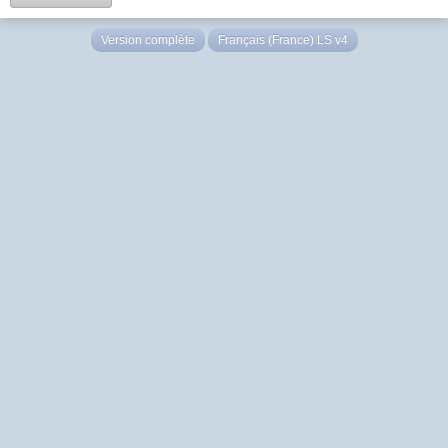
Version complète
Français (France) LS v4