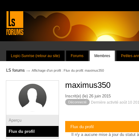
Logic-Sunrise (retour au site)
Forums
Membres
Petites a
→
LS forums
Affichage d'un profil : Flux du profil: maximus350
maximus350
Inscrit(e) (le) 26 juin 2015
Déconnecté
Dernière activité août 10 20
Aperçu
Flux du profil
Flux du profil
Il n'y a aucune mise à jour du statut à