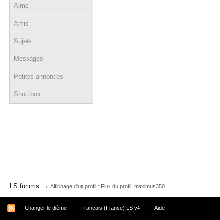
Aime
Amis
Sujets
Messages
Petites annonces
Shoutbox
→
LS forums
Affichage d'un profil : Flux du profil: maximus350
Changer le thème
Français (France) LS v4
Aide