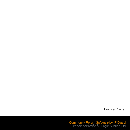
Privacy Policy
Community Forum Software by IP.Board
Licence accordée à : Logic Sunrise Ltd