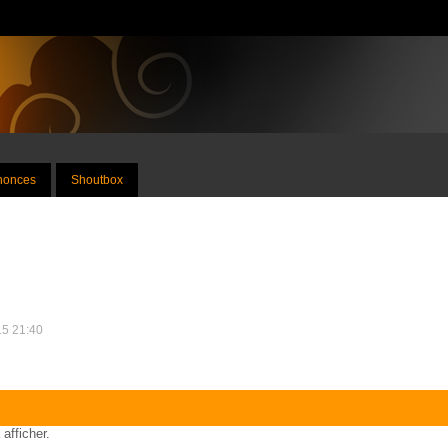
nnonces
Shoutbox
15 21:40
 afficher.