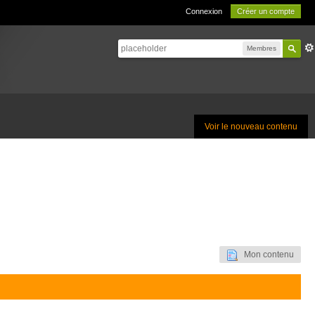
Connexion
Créer un compte
Membres
Voir le nouveau contenu
Mon contenu