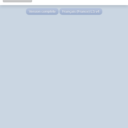
Version complète
Français (France) LS v4