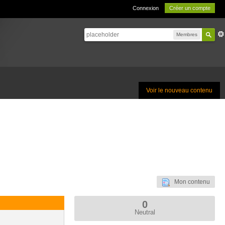
Connexion
Créer un compte
Membres
Voir le nouveau contenu
Mon contenu
0
Neutral