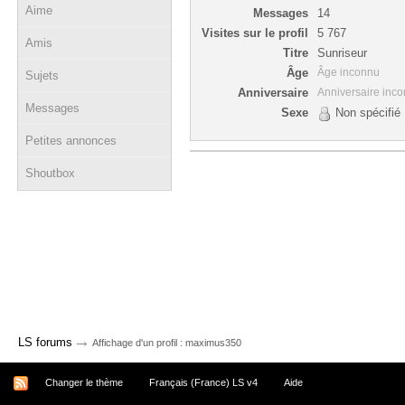
Aime
Messages
14
Visites sur le profil
5 767
Amis
Titre
Sunriseur
Âge
Âge inconnu
Sujets
Anniversaire
Anniversaire inc
Messages
Sexe
Non spécifié
Petites annonces
Shoutbox
→
LS forums
Affichage d'un profil : maximus350
Changer le thème
Français (France) LS v4
Aide