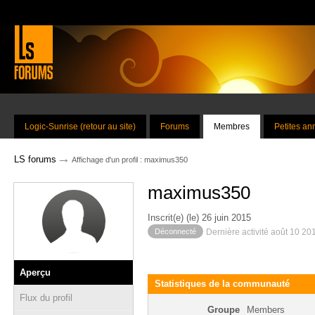
Logic-Sunrise (retour au site)
Forums
Membres
Petites a
→
LS forums
Affichage d'un profil : maximus350
maximus350
Inscrit(e) (le) 26 juin 2015
Déconnecté
Dernière activité août 10 20
Aperçu
Statistiques de la communauté
Flux du profil
Groupe
Members