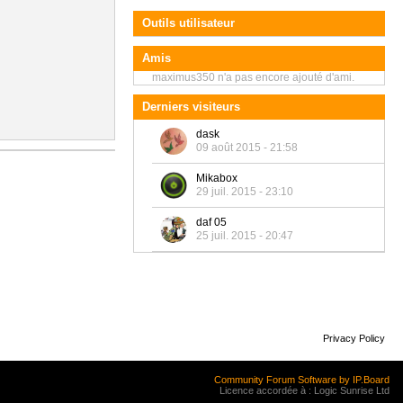
Outils utilisateur
Amis
maximus350 n'a pas encore ajouté d'ami.
Derniers visiteurs
dask
09 août 2015 - 21:58
Mikabox
29 juil. 2015 - 23:10
daf 05
25 juil. 2015 - 20:47
Privacy Policy
Community Forum Software by IP.Board
Licence accordée à : Logic Sunrise Ltd