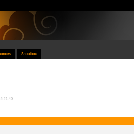
nnonces
Shoutbox
15 21:40