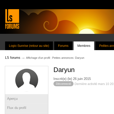
Logic-Sunrise (retour au site)
Forums
Membres
Petites a
→
LS forums
Affichage d'un profil : Petites annonces: Daryun
Daryun
Inscrit(e) (le) 26 juin 2015
Déconnecté
Dernière activité mars 10 2
Aperçu
Flux du profil