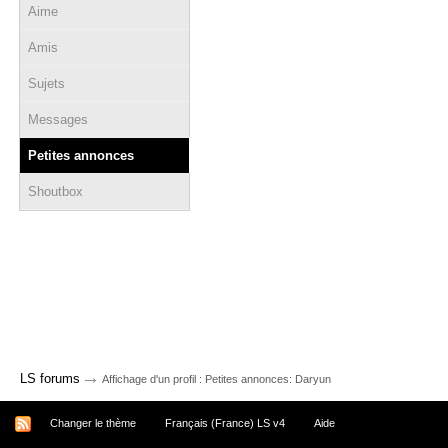
Aime
Amis
Sujets
Messages
Petites annonces
Shoutbox
→
LS forums
Affichage d'un profil : Petites annonces: Daryun
Changer le thème
Français (France) LS v4
Aide