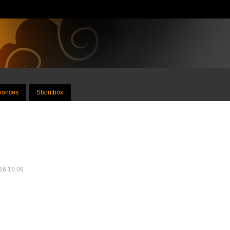
nnonces
Shoutbox
016 19:09