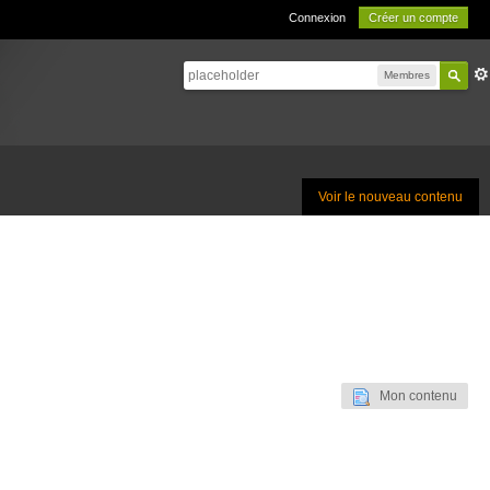
Connexion
Créer un compte
Membres
Voir le nouveau contenu
Mon contenu