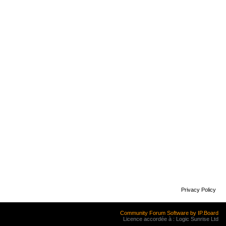
Privacy Policy
Community Forum Software by IP.Board
Licence accordée à : Logic Sunrise Ltd