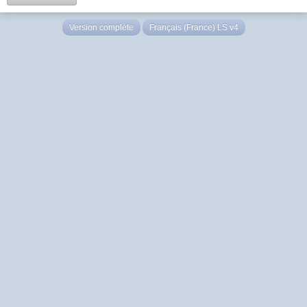
Version complète
Français (France) LS v4