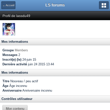
LS forums
← Accueil
Profil de lassdu49
Mes informations
Groupe
Members
Messages
2
Inscrit(e) (le)
24-juin 15
Dernière activité
juin 24 2015 13:44
Mes informations
Titre
Nouveau / peu actif
Âge
Âge inconnu
Anniversaire
Anniversaire inconnu
Contrôles utilisateur
Mon contenu