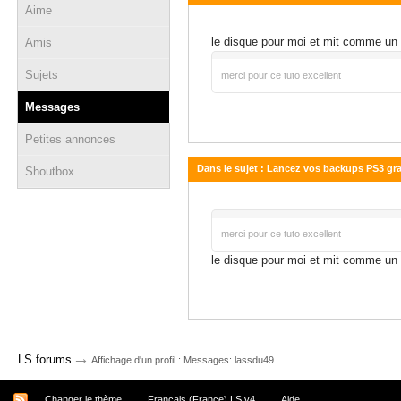
Aime
24 juin 2015 - 12:03
le disque pour moi et mit comme un d
Amis
Sujets
merci pour ce tuto excellent
Messages
Petites annonces
Dans le sujet : Lancez vos backups PS3 g
Shoutbox
24 juin 2015 - 12:03
merci pour ce tuto excellent
le disque pour moi et mit comme un d
→
LS forums
Affichage d'un profil : Messages: lassdu49
Changer le thème
Français (France) LS v4
Aide