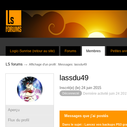
Logic-Sunrise (retour au site)
Forums
Membres
Petites a
→
LS forums
Affichage d'un profil : Messages: lassdu49
lassdu49
Inscrit(e) (le) 24 juin 2015
Déconnecté
Dernière activité juin 24 20
Aperçu
Messages que j'ai postés
Flux du profil
Dans le sujet : Lancez vos backups PS3 g