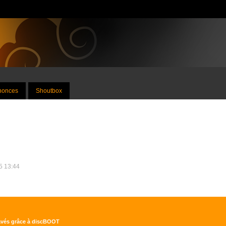
nnonces
Shoutbox
15 13:44
ravés grâce à discBOOT