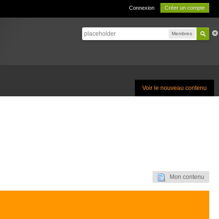
Connexion
Créer un compte
Membres
Voir le nouveau contenu
Mon contenu