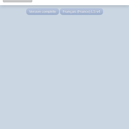
Version complète
Français (France) LS v4