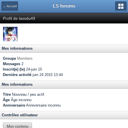
LS forums
← Accueil
Profil de lassdu49
Mes informations
Groupe
Members
Messages
2
Inscrit(e) (le)
24-juin 15
Dernière activité
juin 24 2015 13:44
Mes informations
Titre
Nouveau / peu actif
Âge
Âge inconnu
Anniversaire
Anniversaire inconnu
Contrôles utilisateur
Mon contenu