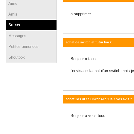
Aime
26 février 2019 - 17:51
a supprimer
Amis
Sujets
Messages
achat de switch et futur hack
Petites annonces
26 novembre 2018 - 15:25
Shoutbox
Bonjour a tous.
j'envisage l'achat d'un switch mais 
achat 2ds Xl et Linker Ace3Ds X vos avis ?
21 août 2018 - 19:32
Bonjour a vous tous