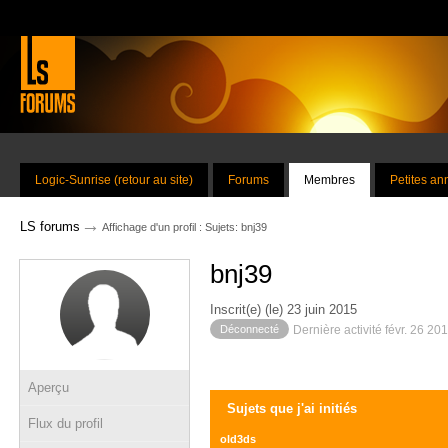
Logic-Sunrise (retour au site)
Forums
Membres
Petites a
→
LS forums
Affichage d'un profil : Sujets: bnj39
bnj39
Inscrit(e) (le) 23 juin 2015
Déconnecté
Dernière activité févr. 26 20
Aperçu
Sujets que j'ai initiés
Flux du profil
old3ds