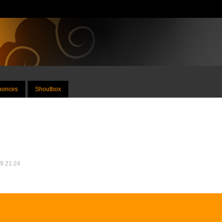
nnonces
Shoutbox
19 21:24