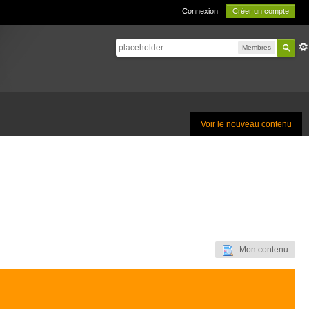
Connexion
Créer un compte
Membres
Voir le nouveau contenu
Mon contenu