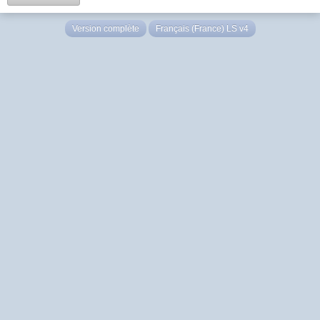
Version complète
Français (France) LS v4