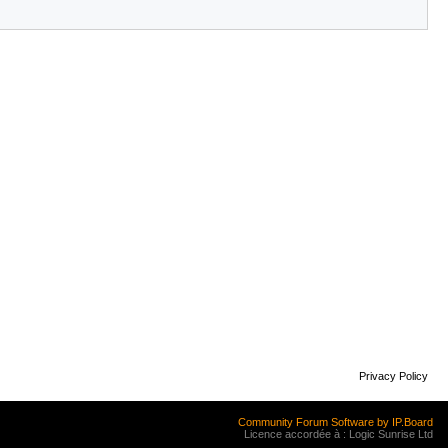
Privacy Policy
Community Forum Software by IP.Board
Licence accordée à : Logic Sunrise Ltd