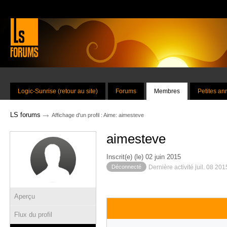
Logic-Sunrise (retour au site)
Forums
Membres
Petites a
→
LS forums
Affichage d'un profil : Aime: aimesteve
aimesteve
Inscrit(e) (le) 02 juin 2015
Déconnecté
Dernière activité juil. 08 20
Aperçu
Flux du profil