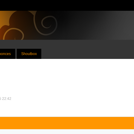
nnonces
Shoutbox
15 22:42