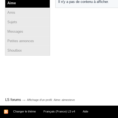
Il n'y a pas de contenu à afficher.
Aime
Amis
Sujets
Messages
Petites annonces
Shoutbox
→
LS forums
Affichage d'un profil : Aime: aimesteve
Changer le thème
Français (France) LS v4
Aide