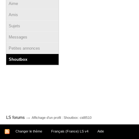
Aime
Amis
Sujets
Messages
Petites annonces
Shoutbox
→
LS forums
Affichage d'un profil : Shoutbox: cid8510
Changer le thème
Français (France) LS v4
Aide