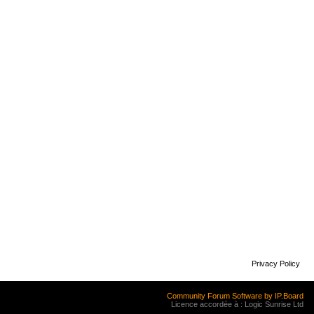
Privacy Policy
Community Forum Software by IP.Board
Licence accordée à : Logic Sunrise Ltd