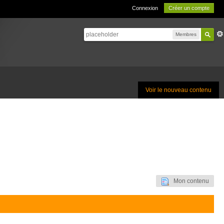
Connexion
Créer un compte
Membres
Voir le nouveau contenu
Mon contenu