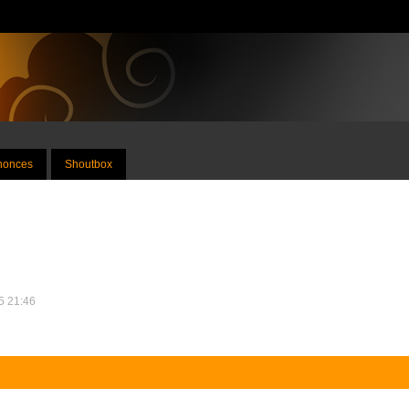
nnonces
Shoutbox
15 21:46