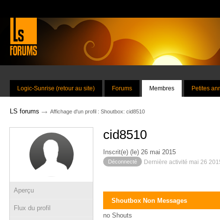
Logic-Sunrise (retour au site)
Forums
Membres
Petites a
→
LS forums
Affichage d'un profil : Shoutbox: cid8510
cid8510
Inscrit(e) (le) 26 mai 2015
Déconnecté
Dernière activité mai 26 20
Aperçu
Shoutbox Non Messages
Flux du profil
no Shouts