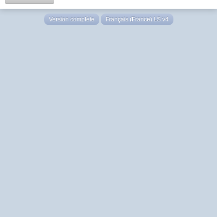
Version complète
Français (France) LS v4